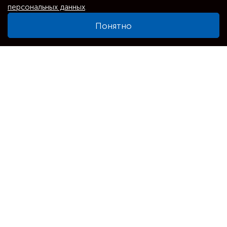
персональных данных
.
Понятно
⌕
Увеличить карту
Адрес
Новосибирск, Комсомольская, 1А
Телефоны
+7(383)347-05-92
Позвонить
Заказать звонок